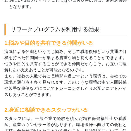
週に2～3回のデイケアに通えない回復状態の方は、通所対象外
となります。
リワークプログラムを利用する効果
1.悩みや目的を共有できる仲間がいる
病気による休職という同じ悩み、そして職場復帰という共通の目
標を持った仲間同士が集まる貴重な場と捉えることができます。
悩みや目的を共有することができる仲間だからこそ、お互いに理
解しあい支えあうことが可能となるのです。
また、複数の人数で共に長時間を過ごすという環境は、会社での
環境と類似点も多く見られます。このような環境の中で人間関係
や苦手な事例などについてトレーニングしたりお互いにアドバイ
スしあうことができます。
2.身近に相談できるスタッフがいる
スタッフには、一般企業で経験を積んだ精神保健福祉士や看護
師、産業カウンセラー等がおります。職場復帰へ向けての会社と
の打ち合わせで困ったことや不安なこと、福祉制度について、個